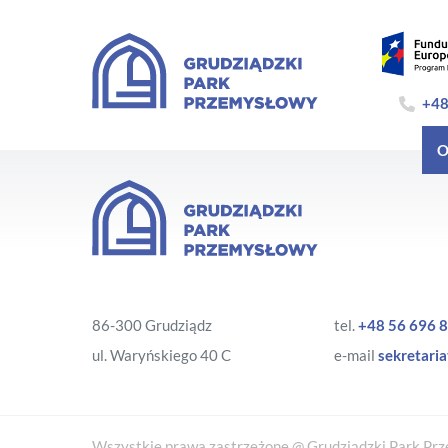
+48
O
86-300 Grudziądz
tel.
+48 56 696 8
ul. Waryńskiego 40 C
e-mail
sekretaria
Wszystkie prawa zastrzeżone @ Grudziądzki Park Prze