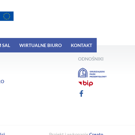
 SAL
WIRTUALNE BIURO
KONTAKT
ODNOŚNIKI
RO
ści
Projekt i wykonanie
Creato