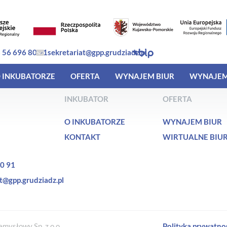
 56 696 80 91
sekretariat@gpp.grudziadz.pl
 INKUBATORZE
OFERTA
WYNAJEM BIUR
WYNAJEM
INKUBATOR
OFERTA
O INKUBATORZE
WYNAJEM BIUR
KONTAKT
WIRTUALNE BIU
0 91
t@gpp.grudziadz.pl
mysłowy Sp. z o.o.
Polityka prywatno