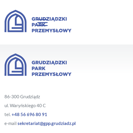
86-300 Grudziądz
ul. Waryńskiego 40 C
tel.
+48 56 696 80 91
e-mail
sekretariat@gpp.grudziadz.pl