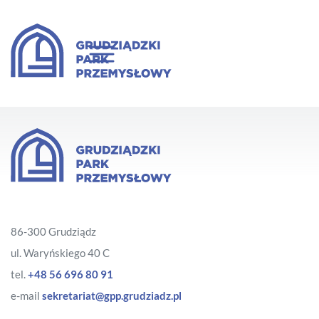
86-300 Grudziądz
ul. Waryńskiego 40 C
tel.
+48 56 696 80 91
e-mail
sekretariat@gpp.grudziadz.pl