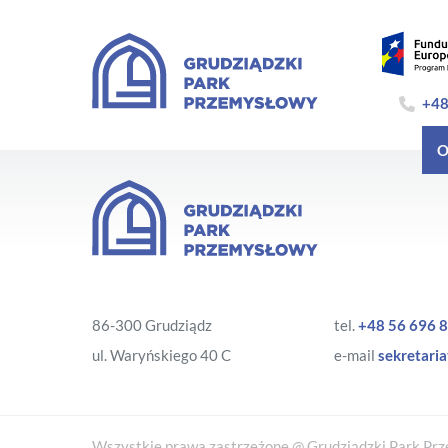
+48
O
86-300 Grudziądz
tel.
+48 56 696 8
ul. Waryńskiego 40 C
e-mail
sekretaria
Wszystkie prawa zastrzeżone @ Grudziądzki Park Prze