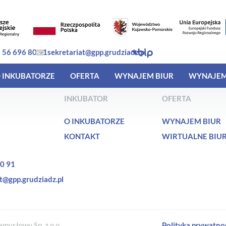
 56 696 80 91
sekretariat@gpp.grudziadz.pl
 INKUBATORZE
OFERTA
WYNAJEM BIUR
WYNAJEM
INKUBATOR
OFERTA
O INKUBATORZE
WYNAJEM BIUR
KONTAKT
WIRTUALNE BIU
0 91
t@gpp.grudziadz.pl
mysłowy Sp. z o.o.
Polityka prywatno