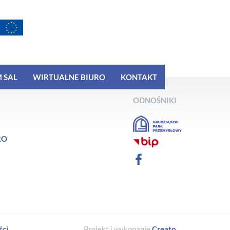
 SAL
WIRTUALNE BIURO
KONTAKT
ODNOŚNIKI
RO
ści
Projekt i wykonanie
Creato