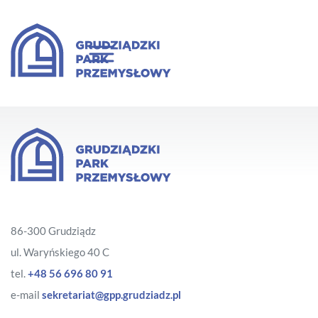
86-300 Grudziądz
ul. Waryńskiego 40 C
tel.
+48 56 696 80 91
e-mail
sekretariat@gpp.grudziadz.pl