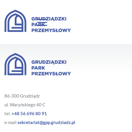
86-300 Grudziądz
ul. Waryńskiego 40 C
tel.
+48 56 696 80 91
e-mail
sekretariat@gpp.grudziadz.pl