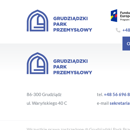
+48
O
86-300 Grudziądz
tel.
+48 56 696 8
ul. Waryńskiego 40 C
e-mail
sekretaria
Wszystkie prawa zastrzeżone @ Grudziądzki Park Prze