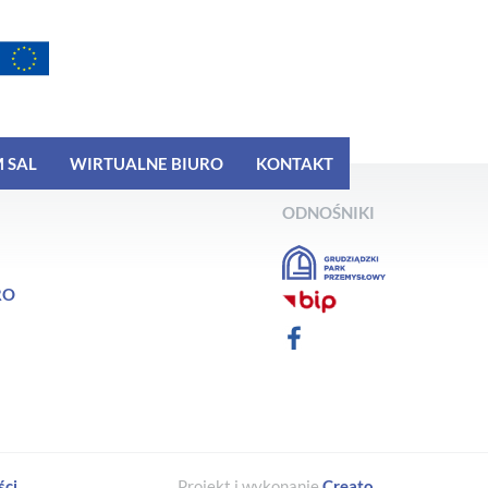
 SAL
WIRTUALNE BIURO
KONTAKT
ODNOŚNIKI
RO
ści
Projekt i wykonanie
Creato