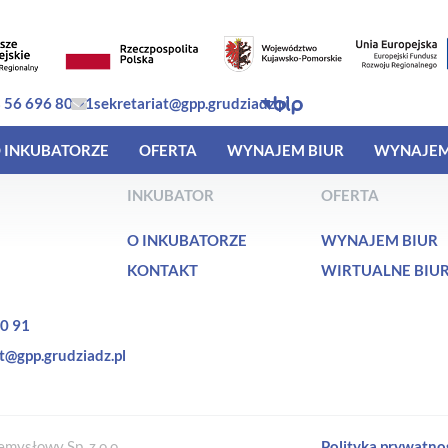
 56 696 80 91
sekretariat@gpp.grudziadz.pl
 INKUBATORZE
OFERTA
WYNAJEM BIUR
WYNAJEM
INKUBATOR
OFERTA
O INKUBATORZE
WYNAJEM BIUR
KONTAKT
WIRTUALNE BIU
0 91
t@gpp.grudziadz.pl
mysłowy Sp. z o.o.
Polityka prywatno