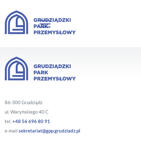
86-300 Grudziądz
ul. Waryńskiego 40 C
tel.
+48 56 696 80 91
e-mail
sekretariat@gpp.grudziadz.pl