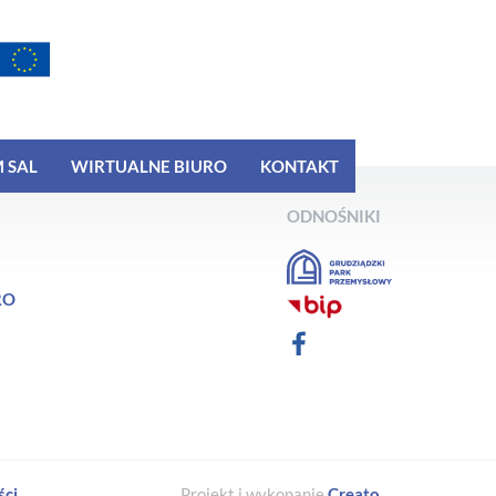
 SAL
WIRTUALNE BIURO
KONTAKT
ODNOŚNIKI
RO
ści
Projekt i wykonanie
Creato