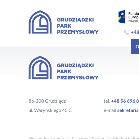
+48
O
86-300 Grudziądz
tel.
+48 56 696 8
ul. Waryńskiego 40 C
e-mail
sekretaria
Wszystkie prawa zastrzeżone @ Grudziądzki Park Prze