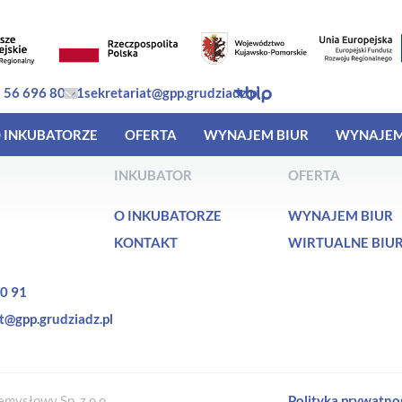
 56 696 80 91
sekretariat@gpp.grudziadz.pl
 INKUBATORZE
OFERTA
WYNAJEM BIUR
WYNAJEM
INKUBATOR
OFERTA
O INKUBATORZE
WYNAJEM BIUR
KONTAKT
WIRTUALNE BIU
0 91
t@gpp.grudziadz.pl
mysłowy Sp. z o.o.
Polityka prywatno