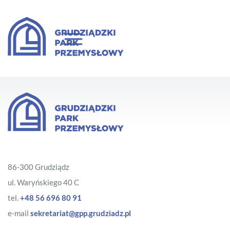
86-300 Grudziądz
ul. Waryńskiego 40 C
tel.
+48 56 696 80 91
e-mail
sekretariat@gpp.grudziadz.pl