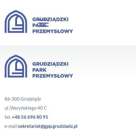
86-300 Grudziądz
ul. Waryńskiego 40 C
tel.
+48 56 696 80 91
e-mail
sekretariat@gpp.grudziadz.pl