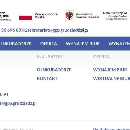
 56 696 80 91
sekretariat@gpp.grudziadz.pl
 INKUBATORZE
OFERTA
WYNAJEM BIUR
WYNAJEM
INKUBATOR
OFERTA
O INKUBATORZE
WYNAJEM BIUR
KONTAKT
WIRTUALNE BIU
0 91
t@gpp.grudziadz.pl
mysłowy Sp. z o.o.
Polityka prywatno