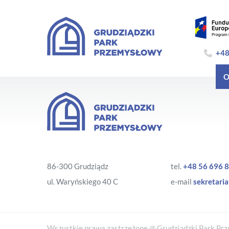
+48
O
86-300 Grudziądz
tel.
+48 56 696 8
ul. Waryńskiego 40 C
e-mail
sekretaria
Wszystkie prawa zastrzeżone @ Grudziądzki Park Prze