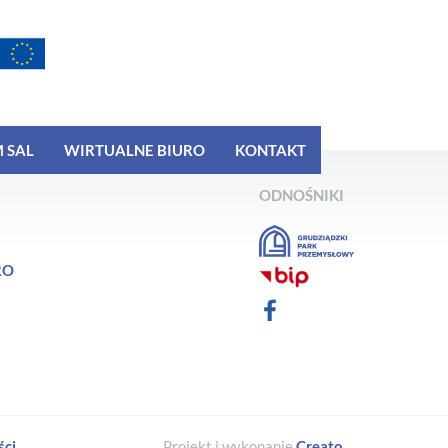
 SAL
WIRTUALNE BIURO
KONTAKT
ODNOŚNIKI
RO
ści
Projekt i wykonanie
Creato