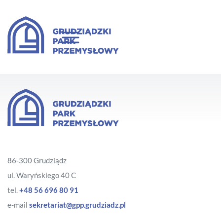
86-300 Grudziądz
ul. Waryńskiego 40 C
tel.
+48 56 696 80 91
e-mail
sekretariat@gpp.grudziadz.pl