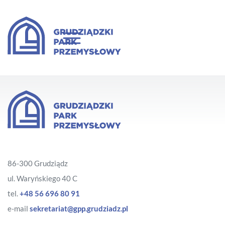
86-300 Grudziądz
ul. Waryńskiego 40 C
tel.
+48 56 696 80 91
e-mail
sekretariat@gpp.grudziadz.pl