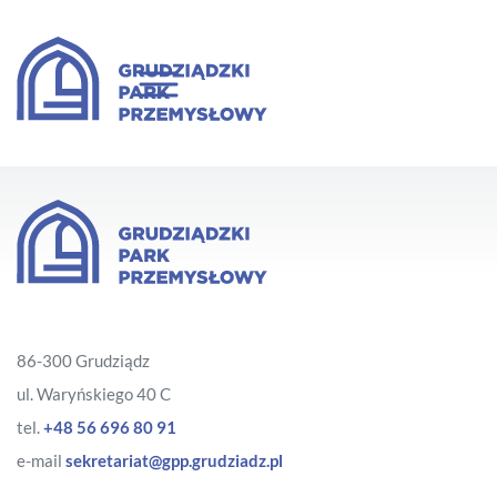
86-300 Grudziądz
ul. Waryńskiego 40 C
tel.
+48 56 696 80 91
e-mail
sekretariat@gpp.grudziadz.pl