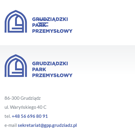
86-300 Grudziądz
ul. Waryńskiego 40 C
tel.
+48 56 696 80 91
e-mail
sekretariat@gpp.grudziadz.pl