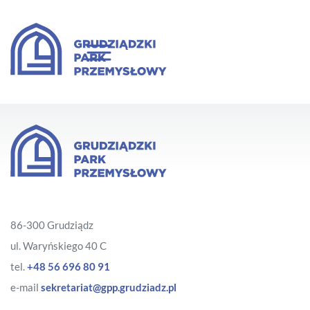
86-300 Grudziądz
ul. Waryńskiego 40 C
tel.
+48 56 696 80 91
e-mail
sekretariat@gpp.grudziadz.pl