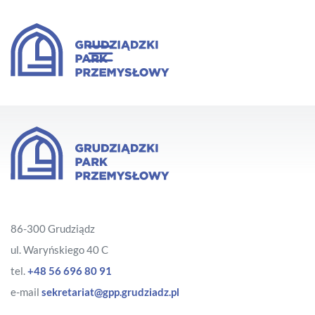
86-300 Grudziądz
ul. Waryńskiego 40 C
tel.
+48 56 696 80 91
e-mail
sekretariat@gpp.grudziadz.pl