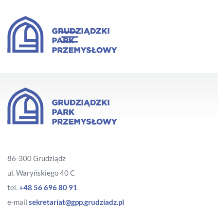
86-300 Grudziądz
ul. Waryńskiego 40 C
tel.
+48 56 696 80 91
e-mail
sekretariat@gpp.grudziadz.pl