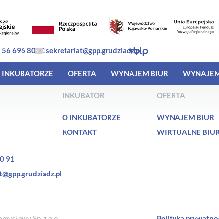
 56 696 80 91
sekretariat@gpp.grudziadz.pl
 INKUBATORZE
OFERTA
WYNAJEM BIUR
WYNAJEM
INKUBATOR
OFERTA
O INKUBATORZE
WYNAJEM BIUR
KONTAKT
WIRTUALNE BIU
0 91
t@gpp.grudziadz.pl
mysłowy Sp. z o.o.
Polityka prywatno