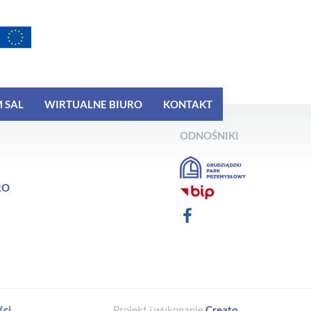
 SAL
WIRTUALNE BIURO
KONTAKT
ODNOŚNIKI
RO
ści
Projekt i wykonanie
Creato