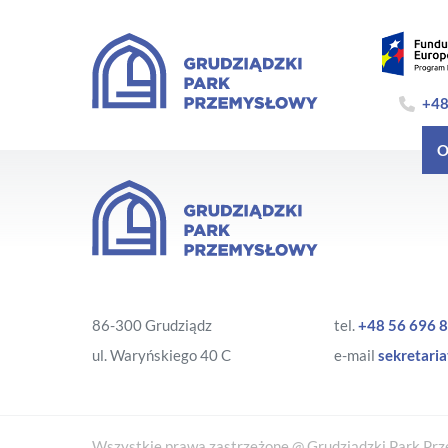
+48
O
86-300 Grudziądz
tel.
+48 56 696 8
ul. Waryńskiego 40 C
e-mail
sekretaria
Wszystkie prawa zastrzeżone @ Grudziądzki Park Prze