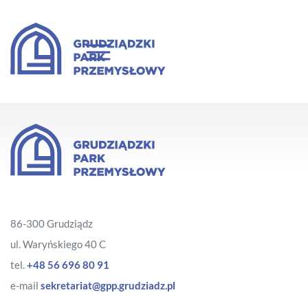
86-300 Grudziądz
ul. Waryńskiego 40 C
tel.
+48 56 696 80 91
e-mail
sekretariat@gpp.grudziadz.pl