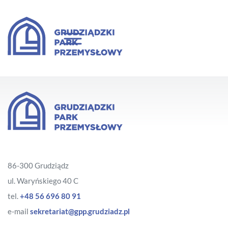
86-300 Grudziądz
ul. Waryńskiego 40 C
tel.
+48 56 696 80 91
e-mail
sekretariat@gpp.grudziadz.pl