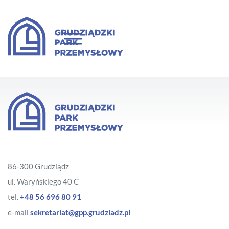
86-300 Grudziądz
ul. Waryńskiego 40 C
tel.
+48 56 696 80 91
e-mail
sekretariat@gpp.grudziadz.pl