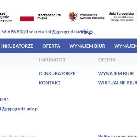
 56 696 80 91
sekretariat@gpp.grudziadz.pl
 INKUBATORZE
OFERTA
WYNAJEM BIUR
WYNAJEM
INKUBATOR
OFERTA
O INKUBATORZE
WYNAJEM BIUR
KONTAKT
WIRTUALNE BIU
0 91
t@gpp.grudziadz.pl
mysłowy Sp. z o.o.
Polityka prywatno