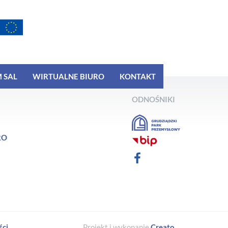
 SAL
WIRTUALNE BIURO
KONTAKT
ODNOŚNIKI
RO
ści
Projekt i wykonanie
Creato