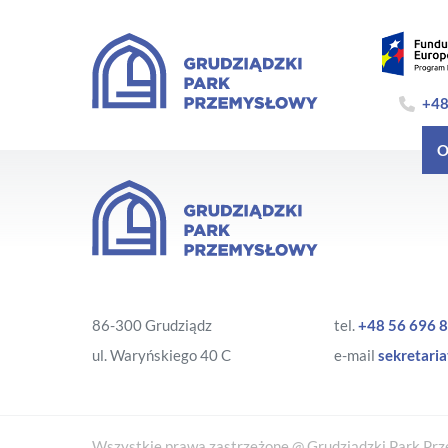
+48
O
86-300 Grudziądz
tel.
+48 56 696 8
ul. Waryńskiego 40 C
e-mail
sekretaria
Wszystkie prawa zastrzeżone @ Grudziądzki Park Prze