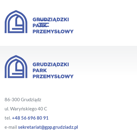
86-300 Grudziądz
ul. Waryńskiego 40 C
tel.
+48 56 696 80 91
e-mail
sekretariat@gpp.grudziadz.pl