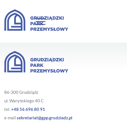
86-300 Grudziądz
ul. Waryńskiego 40 C
tel.
+48 56 696 80 91
e-mail
sekretariat@gpp.grudziadz.pl