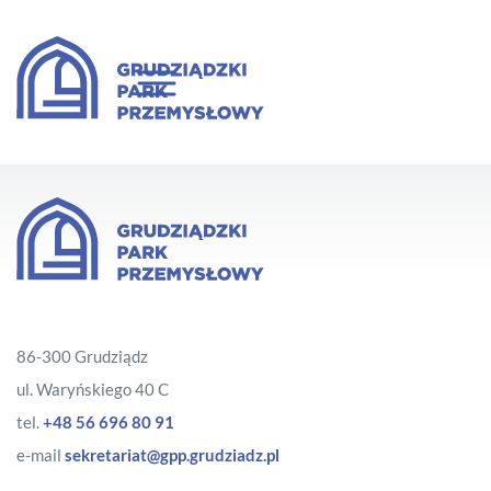
86-300 Grudziądz
ul. Waryńskiego 40 C
tel.
+48 56 696 80 91
e-mail
sekretariat@gpp.grudziadz.pl