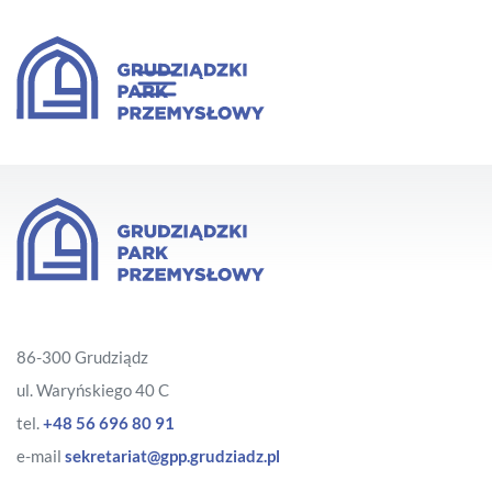
86-300 Grudziądz
ul. Waryńskiego 40 C
tel.
+48 56 696 80 91
e-mail
sekretariat@gpp.grudziadz.pl