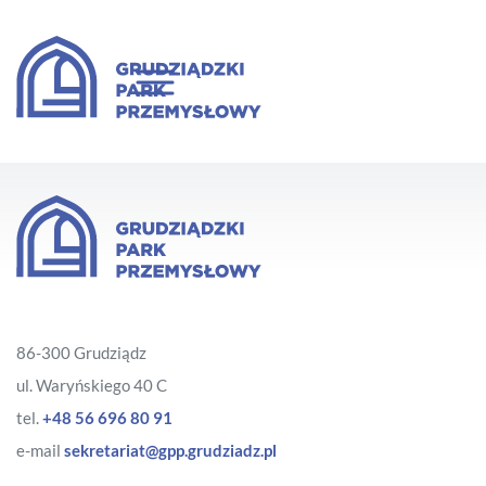
86-300 Grudziądz
ul. Waryńskiego 40 C
tel.
+48 56 696 80 91
e-mail
sekretariat@gpp.grudziadz.pl